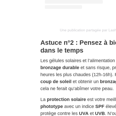
Une publication partagée par Lash
Astuce n°2 : Pensez à bi
dans le temps
Les gélules solaires et l’alimentatio
bronzage durable
et sans risque, p
heures les plus chaudes (12h-16h). 
coup de soleil
et obtenir un
bronza
cela ne ferait qu’abîmer votre peau.
La
protection solaire
est votre meil
phototype
avec un indice
SPF
élevé
protège contre les
UVA
et
UVB
. N’o