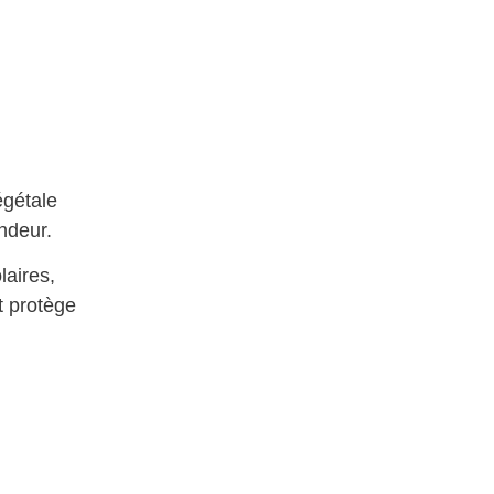
égétale
ndeur.
laires,
t protège