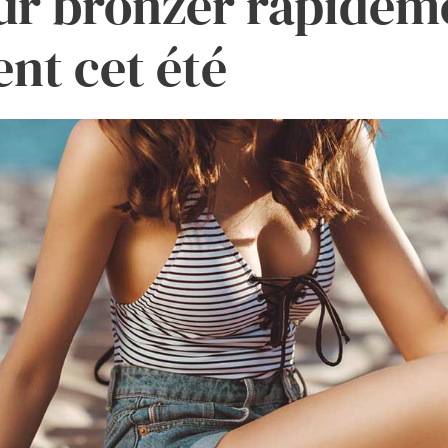
our bronzer rapidem
nt cet été