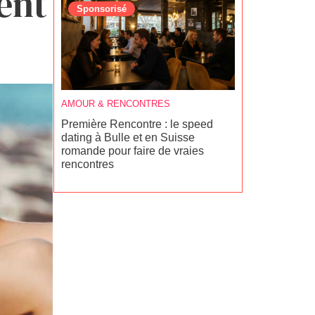
ent
Sponsorisé
Sponsoris
AMOUR & RENCONTRES
ACTU
,
AMOUR
Première Rencontre : le speed
Les meilleur
dating à Bulle et en Suisse
2026 en Sui
romande pour faire de vraies
rencontres