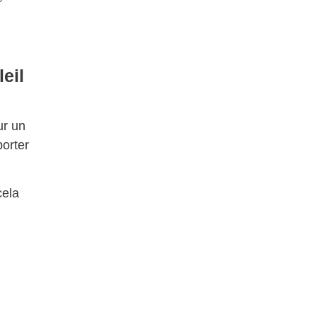
eil
r un
porter
cela