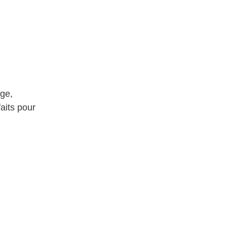
age,
faits pour