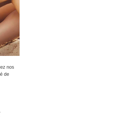
rez nos
té de
t