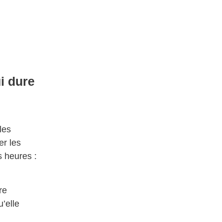
i dure
n
les
er les
s heures :
re
’elle