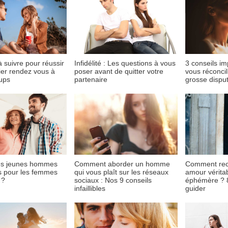
à suivre pour réussir
Infidélité : Les questions à vous
3 conseils i
ier rendez vous à
poser avant de quitter votre
vous réconcil
ups
partenaire
grosse dispu
es jeunes hommes
Comment aborder un homme
Comment rec
ls pour les femmes
qui vous plaît sur les réseaux
amour vérita
 ?
sociaux : Nos 9 conseils
éphémère ? 8
infaillibles
guider