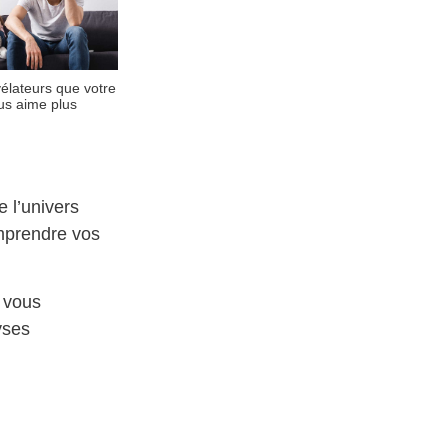
élateurs que votre
us aime plus
 l’univers
omprendre vos
s vous
yses