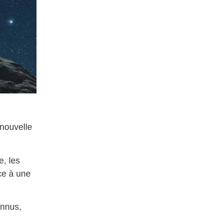
 nouvelle
e, les
ce à une
onnus,