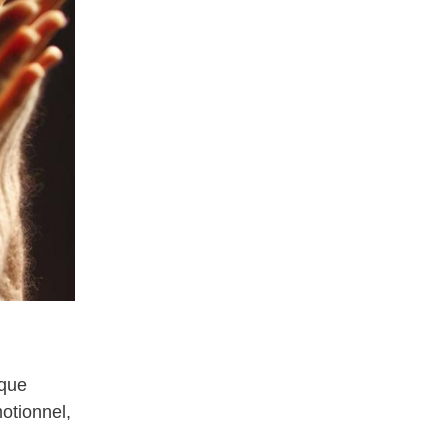
ique
otionnel,