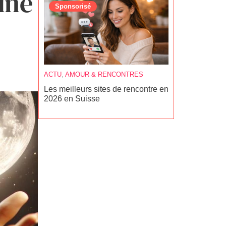
une
Sponsorisé
Sponsoris
ACTU
,
AMOUR & RENCONTRES
LOISIRS
,
TEM
Les meilleurs sites de rencontre en
7 meilleurs 
2026 en Suisse
Suisse rom