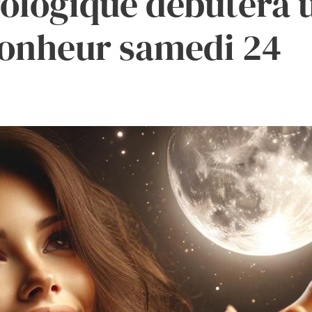
rologique débutera 
bonheur samedi 24