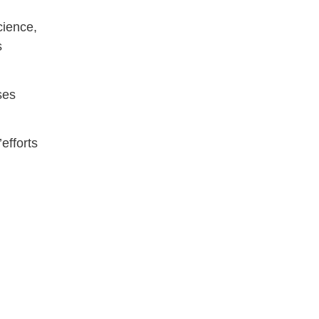
cience,
s
ses
efforts