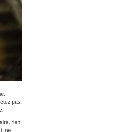
ne.
étez pas,
e.
ire, rien
Il ne