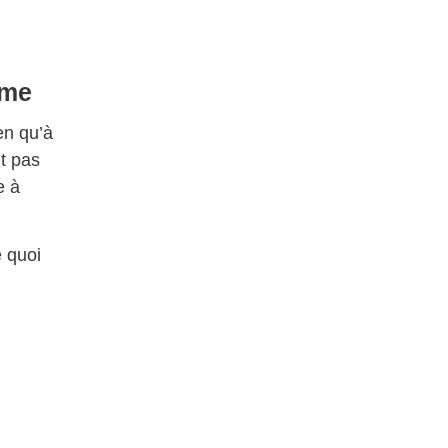
rme
en qu’à
nt pas
e à
e quoi