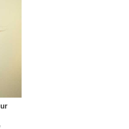
eur
e