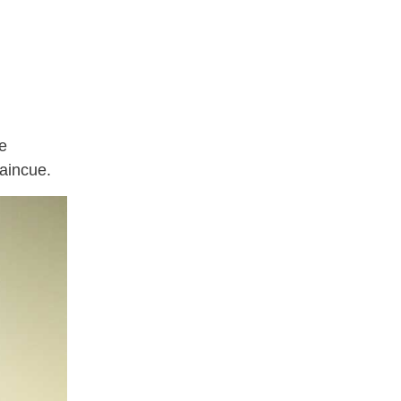
re
vaincue.