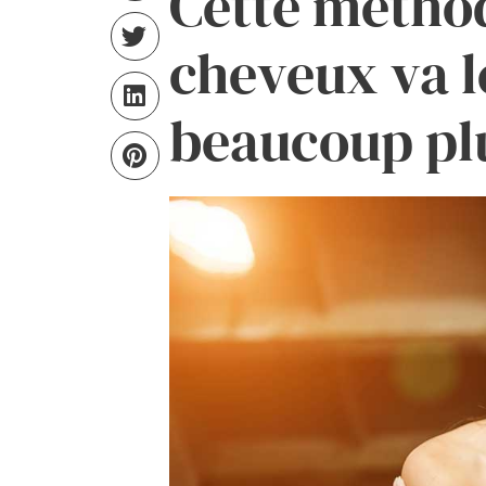
Cette méthod
cheveux va l
beaucoup plu