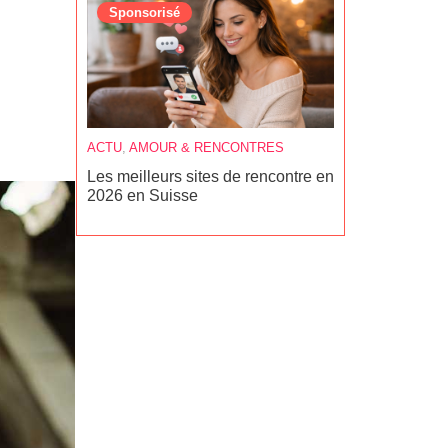
Sponsorisé
Sponsoris
ACTU
,
AMOUR & RENCONTRES
LOISIRS
,
TEM
Les meilleurs sites de rencontre en
7 meilleurs 
2026 en Suisse
Suisse rom