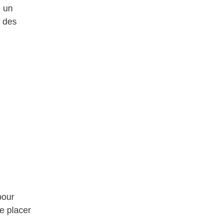
e un
r des
pour
de placer