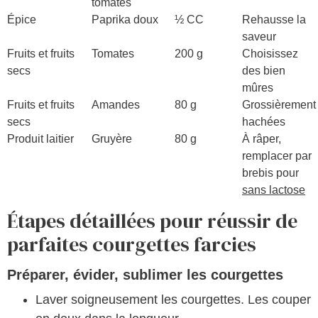
tomates
Épice
Paprika doux
½ CC
Rehausse la
saveur
Fruits et fruits
Tomates
200 g
Choisissez
secs
des bien
mûres
Fruits et fruits
Amandes
80 g
Grossièrement
secs
hachées
Produit laitier
Gruyère
80 g
À râper,
remplacer par
brebis pour
sans lactose
Étapes détaillées pour réussir de
parfaites courgettes farcies
Préparer, évider, sublimer les courgettes
Laver soigneusement les courgettes. Les couper