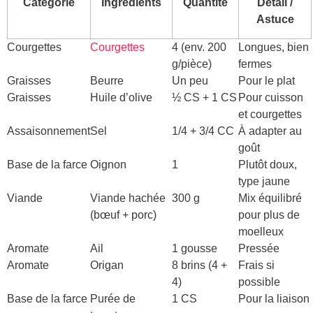
Catégorie
Ingrédients
Quantité
Détail /
Astuce
Courgettes
Courgettes
4 (env. 200
Longues, bien
g/pièce)
fermes
Graisses
Beurre
Un peu
Pour le plat
Graisses
Huile d’olive
½ CS + 1 CS
Pour cuisson
et courgettes
Assaisonnement
Sel
1/4 + 3/4 CC
À adapter au
goût
Base de la farce
Oignon
1
Plutôt doux,
type jaune
Viande
Viande hachée
300 g
Mix équilibré
(bœuf + porc)
pour plus de
moelleux
Aromate
Ail
1 gousse
Pressée
Aromate
Origan
8 brins (4 +
Frais si
4)
possible
Base de la farce
Purée de
1 CS
Pour la liaison