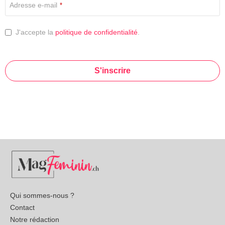
Adresse e-mail
*
J'accepte la
politique de confidentialité
.
S'inscrire
This
field
should
be left
blank
Qui sommes-nous ?
Contact
Notre rédaction