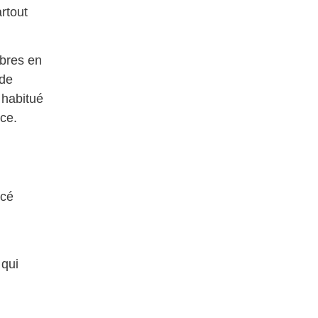
rtout
bres en
 de
 habitué
ace.
ncé
 qui