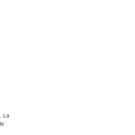
. La
de