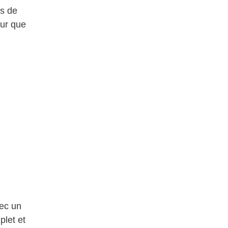
es de
eur que
vec un
plet et