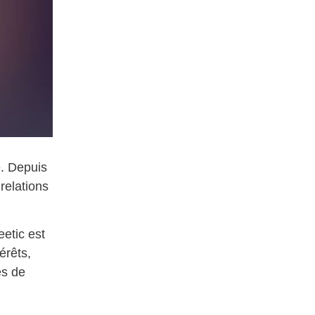
e. Depuis
relations
etic est
érêts,
ès de