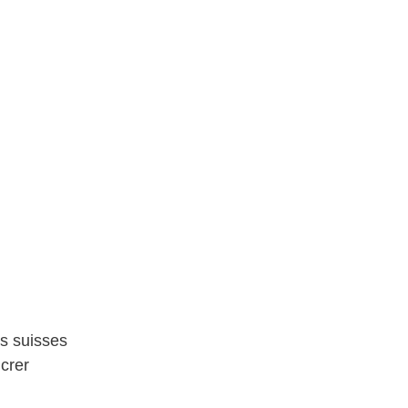
es suisses
ncrer