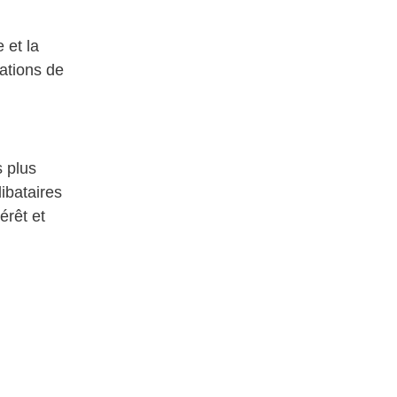
 et la
cations de
s plus
ibataires
érêt et