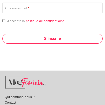
Adresse e-mail
*
J'accepte la
politique de confidentialité
.
S'inscrire
This
field
should
be left
blank
Qui sommes-nous ?
Contact